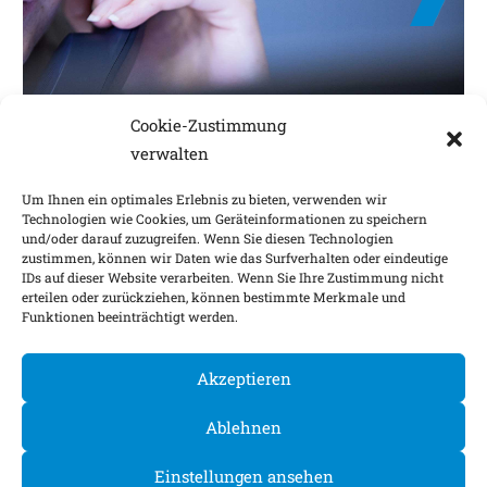
KONTAKT
Cookie-Zustimmung
FRAGEN UND INFORMATIONEN
verwalten
Ihre Fragen beantworten wir gern.
Um Ihnen ein optimales Erlebnis zu bieten, verwenden wir
MEHR
Technologien wie Cookies, um Geräteinformationen zu speichern
und/oder darauf zuzugreifen. Wenn Sie diesen Technologien
zustimmen, können wir Daten wie das Surfverhalten oder eindeutige
IDs auf dieser Website verarbeiten. Wenn Sie Ihre Zustimmung nicht
Impressum
Nachhaltigkeitsfaktoren
erteilen oder zurückziehen, können bestimmte Merkmale und
Funktionen beeinträchtigt werden.
Datenschutz
Barrierefreiheit
Kontakt
Cookie-Einstellungen
Akzeptieren
©
2026
Ablehnen
Einstellungen ansehen