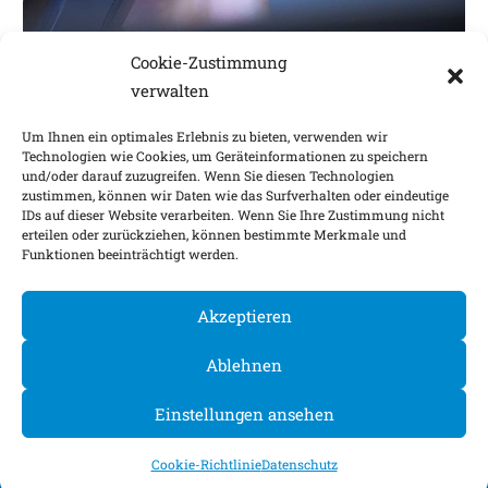
KONTAKT
Cookie-Zustimmung
FRAGEN UND INFORMATIONEN
verwalten
Ihre Fragen beantworten wir gern.
Um Ihnen ein optimales Erlebnis zu bieten, verwenden wir
MEHR
Technologien wie Cookies, um Geräteinformationen zu speichern
und/oder darauf zuzugreifen. Wenn Sie diesen Technologien
zustimmen, können wir Daten wie das Surfverhalten oder eindeutige
IDs auf dieser Website verarbeiten. Wenn Sie Ihre Zustimmung nicht
Impressum
Nachhaltigkeitsfaktoren
erteilen oder zurückziehen, können bestimmte Merkmale und
Funktionen beeinträchtigt werden.
Datenschutz
Barrierefreiheit
Kontakt
Cookie-Einstellungen
Akzeptieren
©
2026
Ablehnen
Einstellungen ansehen
Cookie-Richtlinie
Datenschutz